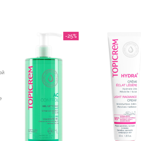
-25%
ой
е