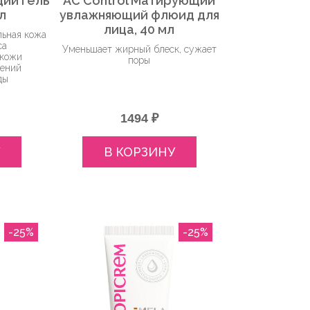
ий гель
AC Control Матирующий
л
увлажняющий флюид для
лица, 40 мл
льная кожа
са
Уменьшает жирный блеск, сужает
 кожи
поры
нений
ды
1494 ₽
В КОРЗИНУ
-25%
-25%