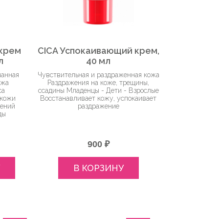
 крем
CICA Успокаивающий крем,
л
40 мл
шанная
Чувствительная и раздраженная кожа
ожа
Раздражения на коже, трещины,
са
ссадины Младенцы - Дети - Взрослые
 кожи
Восстанавливает кожу, успокаивает
нений
раздражение
ды
900 ₽
В КОРЗИНУ