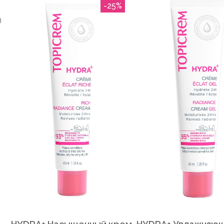
-25%
)