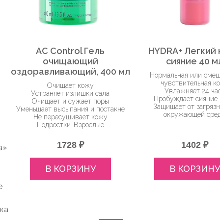
AC Control Гель
HYDRA+ Легкий
очищающий
сияние 40 м
оздоравливающий, 400 мл
Нормальная или сме
чувствительная к
я
Очищает кожу
Увлажняет 24 ча
Устраняет излишки сала
Пробуждает сияние
Очищает и сужает поры
Защищает от загряз
Уменьшает высыпания и постакне
окружающей сре
Не пересушивает кожу
Подростки-Взрослые
1728 ₽
1402 ₽
а»
В КОРЗИНУ
В КОРЗИНУ
е
жа