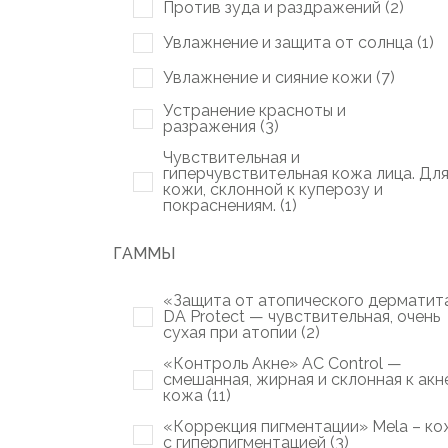
Против зуда и раздражений (
2
)
Увлажнение и защита от солнца (
1
)
Увлажнение и сияние кожи (
7
)
Устранение красноты и
разражения (
3
)
Чувствительная и
гиперчувствительная кожа лица. Дл
кожи, склонной к куперозу и
покраснениям. (
1
)
ГАММЫ
«Защита от атопического дерматит
DA Protect — чувствительная, очень
сухая при атопии (
2
)
«Контроль Акне» AC Control —
смешанная, жирная и склонная к акн
кожа (
11
)
«Коррекция пигментации» Mela – ко
с гиперпигментацией (
3
)