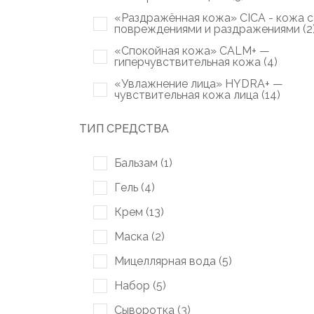
«Раздражённая кожа» CICA - кожа с
повреждениями и раздражениями (
2
«Спокойная кожа» CALM+ —
гиперчувствительная кожа (
4
)
«Увлажнение лица» HYDRA+ —
чувствительная кожа лица (
14
)
ТИП СРЕДСТВА
Бальзам (
1
)
Гель (
4
)
Крем (
13
)
Маска (
2
)
Мицеллярная вода (
5
)
Набор (
5
)
Сыворотка (
3
)