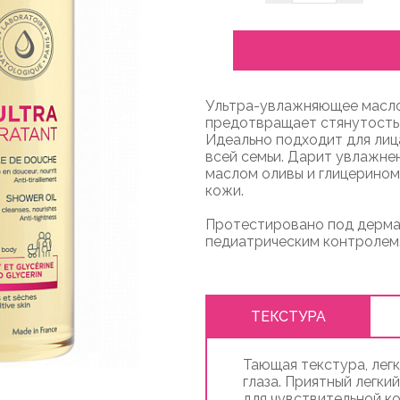
Ультра-увлажняющее масло
предотвращает стянутость
Идеально подходит для лица
всей семьи. Дарит увлажне
маслом оливы и глицерином
кожи.
Протестировано под дерма
педиатрическим контролем
ТЕКСТУРА
Тающая текстура, легк
глаза. Приятный легки
для чувствительной к